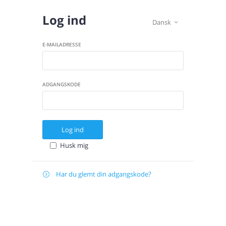
Log ind
Dansk

E-MAILADRESSE
ADGANGSKODE
Log ind
Husk mig
Har du glemt din adgangskode?

Gendan